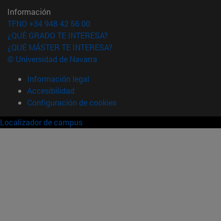
Información
TFNO +34 948 42 56 00
¿QUÉ GRADO TE INTERESA?
¿QUÉ MÁSTER TE INTERESA?
© Universidad de Navarra
Información legal
Accesibilidad
Configuración de cookies
Localizador de campus