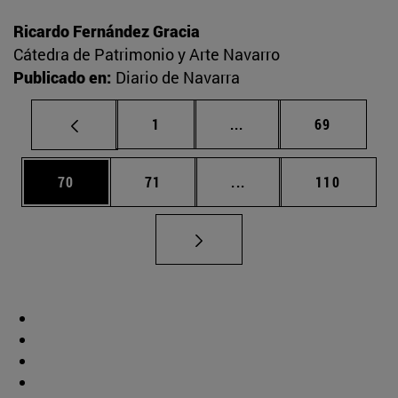
Ricardo Fernández Gracia
Cátedra de Patrimonio y Arte Navarro
Publicado en:
Diario de Navarra
Página
Páginas intermedias Us
Página
1
...
69
Página
Página
Páginas intermedias U
Página
70
71
...
110