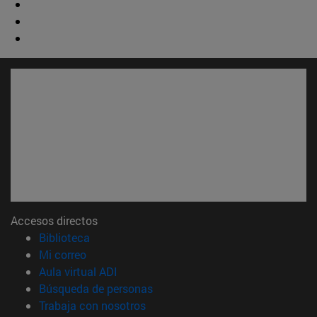
Accesos directos
(abre en nueva ventana)
Biblioteca
(abre en nueva ventana)
Mi correo
(abre en nueva ventana)
Aula virtual ADI
(abre en nueva ventana)
Búsqueda de personas
(abre en nueva ventana)
Trabaja con nosotros