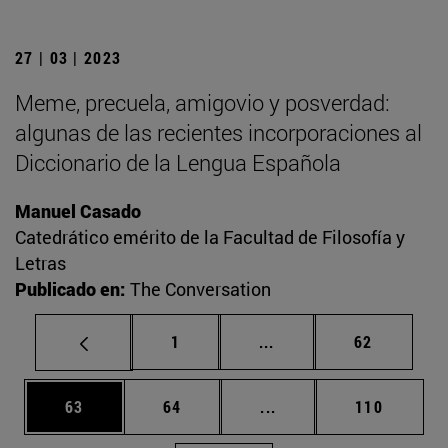
27 | 03 | 2023
Meme, precuela, amigovio y posverdad:
algunas de las recientes incorporaciones al
Diccionario de la Lengua Española
Manuel Casado
Catedrático emérito de la Facultad de Filosofía y
Letras
Publicado en:
The Conversation
Página
Páginas intermedias Us
Página
1
...
62
Página
Página
Páginas intermedias U
Página
63
64
...
110