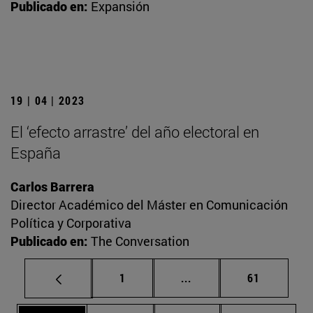
Publicado en:
Expansión
19 | 04 | 2023
El ‘efecto arrastre’ del año electoral en
España
Carlos Barrera
Director Académico del Máster en Comunicación
Política y Corporativa
Publicado en:
The Conversation
Página
Páginas intermedias Us
Página
1
...
61