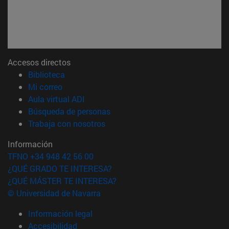
Accesos directos
(abre en nueva ventana)
Biblioteca
(abre en nueva ventana)
Mi correo
(abre en nueva ventana)
Aula virtual ADI
(abre en nueva ventana)
Búsqueda de personas
(abre en nueva ventana)
Trabaja con nosotros
Información
TFNO +34 948 42 56 00
¿QUÉ GRADO TE INTERESA?
¿QUÉ MÁSTER TE INTERESA?
© Universidad de Navarra
Información legal
Accesibilidad