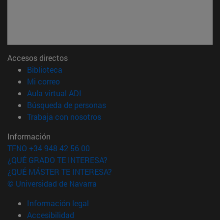
Accesos directos
(abre en nueva ventana)
Biblioteca
(abre en nueva ventana)
Mi correo
(abre en nueva ventana)
Aula virtual ADI
(abre en nueva ventana)
Búsqueda de personas
(abre en nueva ventana)
Trabaja con nosotros
Información
TFNO +34 948 42 56 00
¿QUÉ GRADO TE INTERESA?
¿QUÉ MÁSTER TE INTERESA?
© Universidad de Navarra
Información legal
Accesibilidad