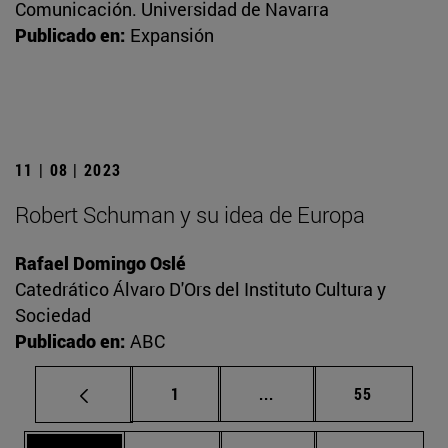
Comunicación. Universidad de Navarra
Publicado en:
Expansión
11 | 08 | 2023
Robert Schuman y su idea de Europa
Rafael Domingo Oslé
Catedrático Álvaro D'Ors del Instituto Cultura y
Sociedad
Publicado en:
ABC
Página
Páginas intermedias Us
Página
1
...
55