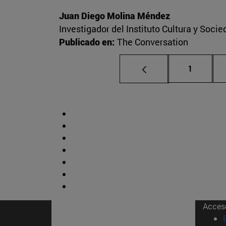
Juan Diego Molina Méndez
Investigador del Instituto Cultura y Soci
Publicado en:
The Conversation
Página
1
Acces