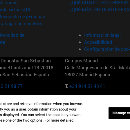
(abre en nueva ventana)
Mi correo
¿QUÉ GRADO TE INTERESA?
(abre en nueva ventana)
Aula virtual ADI
¿QUÉ MÁSTER TE INTERESA
(abre en nueva ventana)
Búsqueda de personas
(abre en nueva ventana)
Trabaja con nosotros
versidad de
Información legal
rra
Accesibilidad
Configuración de coo
Donostia-San Sebastián
Campus Madrid
anuel Lardizabal 13 20018
Calle Marquesado de Sta. Marta
a-San Sebastián España
28027 Madrid España
43 21 98 77
T.
+34 914 51 43 41
Nueva York (IESE)
Campus Munich (IESE)
to store and retrieve information when you browse.
7th St 10019-2201 Nueva York
Maria-Theresia-Straße 15 8167
fy you as a user, obtain information about your
Múnich Alemania
Manage c
is displayed. You can select the cookies you want
oose one of the two options. For more detailed
6 346 8850
T.
+49 89 24209790