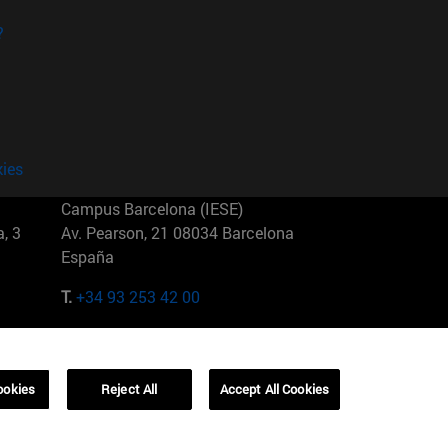
?
kies
Campus Barcelona (IESE)
, 3
Av. Pearson, 21 08034 Barcelona
España
T.
+34 93 253 42 00
Campus Sao Paulo (IESE)
5
Rua Martiniano de Carvalho, 573
01321001 Bela Vista Brasil
ookies
Reject All
Accept All Cookies
T.
+55 11 3177-8300