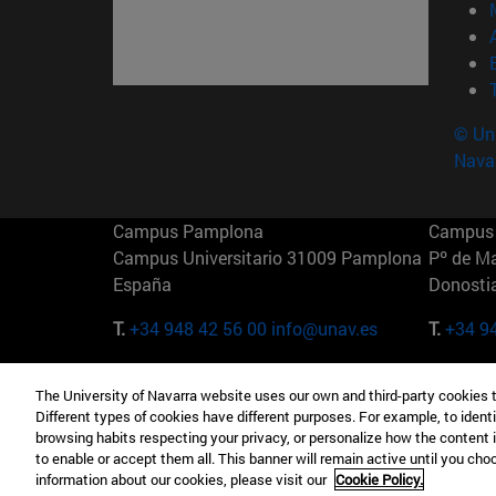
© Uni
Nava
Campus Pamplona
Campus 
Campus Universitario 31009 Pamplona
Pº de M
España
Donosti
T.
+34 948 42 56 00
info@unav.es
T.
+34 9
Campus Madrid (IESE)
Campus 
The University of Navarra website uses our own and third-party cookies 
Camino del Cerro Águila 3 28023
165 W 5
Different types of cookies have different purposes. For example, to identi
Madrid España
EE.UU
browsing habits respecting your privacy, or personalize how the content 
to enable or accept them all. This banner will remain active until you ch
T.
+34 912 11 30 00
T.
+1 64
information about our cookies, please visit our
Cookie Policy.