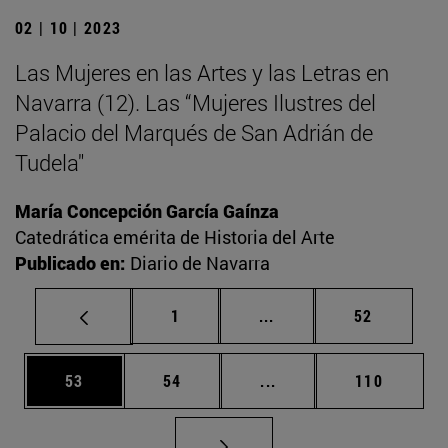
02 | 10 | 2023
Las Mujeres en las Artes y las Letras en
Navarra (12). Las “Mujeres Ilustres del
Palacio del Marqués de San Adrián de
Tudela"
María Concepción García Gaínza
Catedrática emérita de Historia del Arte
Publicado en:
Diario de Navarra
Página
Páginas intermedias Us
Página
1
...
52
Página
Página
Páginas intermedias U
Página
53
54
...
110