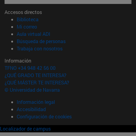
Accesos directos
(abre en nueva ventana)
Biblioteca
(abre en nueva ventana)
Mi correo
(abre en nueva ventana)
Aula virtual ADI
(abre en nueva ventana)
Búsqueda de personas
(abre en nueva ventana)
Trabaja con nosotros
Información
TFNO +34 948 42 56 00
¿QUÉ GRADO TE INTERESA?
¿QUÉ MÁSTER TE INTERESA?
© Universidad de Navarra
Información legal
Accesibilidad
Configuración de cookies
Localizador de campus