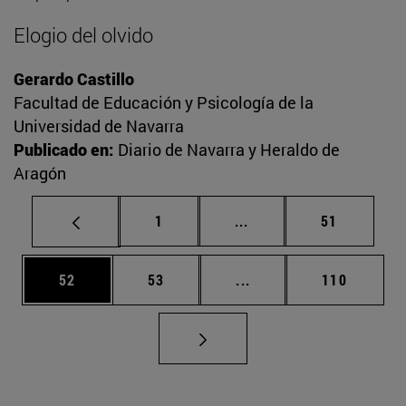
Elogio del olvido
Gerardo Castillo
Facultad de Educación y Psicología de la
Universidad de Navarra
Publicado en:
Diario de Navarra y Heraldo de
Aragón
Página
Páginas intermedias Us
Página
1
...
51
Página
Página
Páginas intermedias U
Página
52
53
...
110