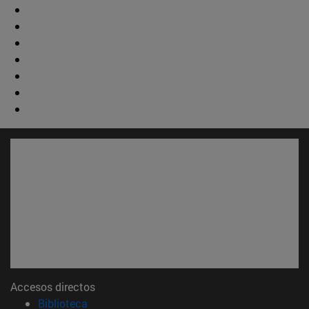
Accesos directos
(abre en nueva ventana)
Biblioteca