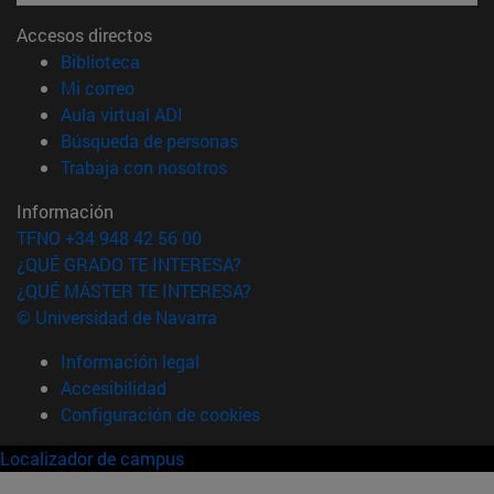
Accesos directos
(abre en nueva ventana)
Biblioteca
(abre en nueva ventana)
Mi correo
(abre en nueva ventana)
Aula virtual ADI
(abre en nueva ventana)
Búsqueda de personas
(abre en nueva ventana)
Trabaja con nosotros
Información
TFNO +34 948 42 56 00
¿QUÉ GRADO TE INTERESA?
¿QUÉ MÁSTER TE INTERESA?
© Universidad de Navarra
Información legal
Accesibilidad
Configuración de cookies
Localizador de campus