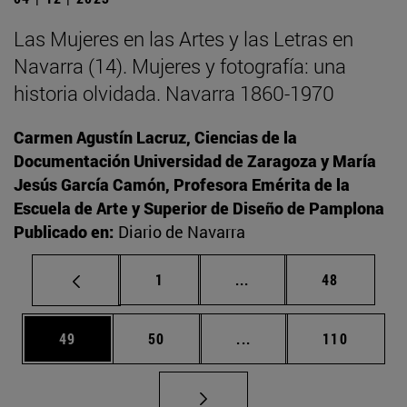
Las Mujeres en las Artes y las Letras en
Navarra (14). Mujeres y fotografía: una
historia olvidada. Navarra 1860-1970
Carmen Agustín Lacruz, Ciencias de la
Documentación Universidad de Zaragoza y María
Jesús García Camón, Profesora Emérita de la
Escuela de Arte y Superior de Diseño de Pamplona
Publicado en:
Diario de Navarra
Página
Páginas intermedias Us
Página
1
...
48
Página
Página
Páginas intermedias U
Página
49
50
...
110