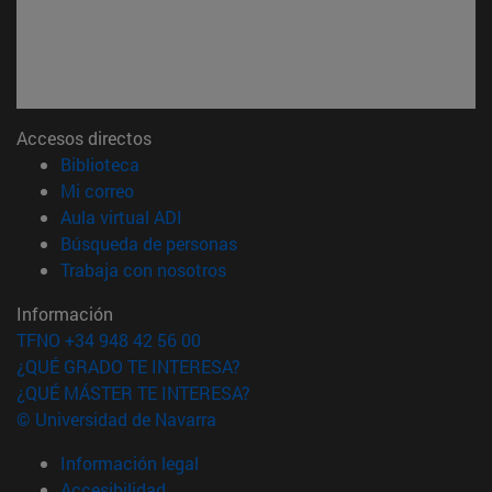
Accesos directos
(abre en nueva ventana)
Biblioteca
(abre en nueva ventana)
Mi correo
(abre en nueva ventana)
Aula virtual ADI
(abre en nueva ventana)
Búsqueda de personas
(abre en nueva ventana)
Trabaja con nosotros
Información
TFNO +34 948 42 56 00
¿QUÉ GRADO TE INTERESA?
¿QUÉ MÁSTER TE INTERESA?
© Universidad de Navarra
Información legal
Accesibilidad