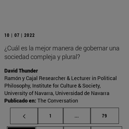
10 | 07 | 2022
¿Cuál es la mejor manera de gobernar una
sociedad compleja y plural?
David Thunder
Ramón y Cajal Researcher & Lecturer in Political
Philosophy, Institute for Culture & Society,
University of Navarra, Universidad de Navarra
Publicado en:
The Conversation
Página
Páginas intermedias Us
Página
1
...
79