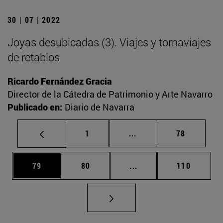
30 | 07 | 2022
Joyas desubicadas (3). Viajes y tornaviajes
de retablos
Ricardo Fernández Gracia
Director de la Cátedra de Patrimonio y Arte Navarro
Publicado en:
Diario de Navarra
Página
Páginas intermedias Us
Página
1
...
78
Página
Página
Páginas intermedias U
Página
79
80
...
110