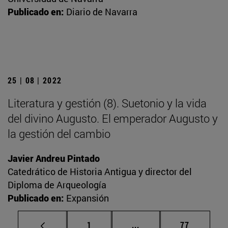
Publicado en:
Diario de Navarra
25 | 08 | 2022
Literatura y gestión (8). Suetonio y la vida
del divino Augusto. El emperador Augusto y
la gestión del cambio
Javier Andreu Pintado
Catedrático de Historia Antigua y director del
Diploma de Arqueología
Publicado en:
Expansión
Página
Páginas intermedias Us
Página
1
...
77