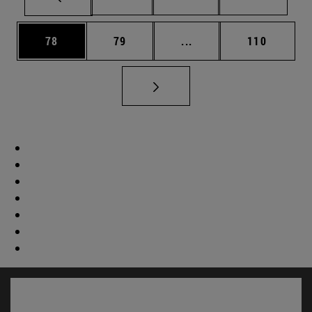
Página
Página
Páginas intermedias U
Página
78
79
...
110