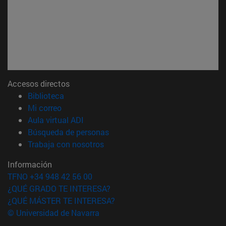
Accesos directos
(abre en nueva ventana)
Biblioteca
(abre en nueva ventana)
Mi correo
(abre en nueva ventana)
Aula virtual ADI
(abre en nueva ventana)
Búsqueda de personas
(abre en nueva ventana)
Trabaja con nosotros
Información
TFNO +34 948 42 56 00
¿QUÉ GRADO TE INTERESA?
¿QUÉ MÁSTER TE INTERESA?
© Universidad de Navarra