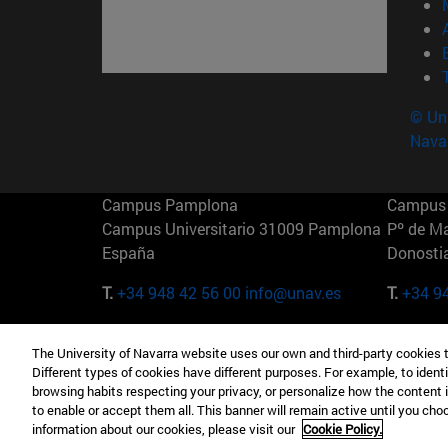
© Uni
Nava
Campus Pamplona
Campus 
Campus Universitario 31009 Pamplona
Pº de M
España
Donosti
T.
+34 948 42 56 00
info@unav.es
T.
+34 9
Campus Madrid (IESE)
Campus 
The University of Navarra website uses our own and third-party cookies 
Camino del Cerro Águila 3 28023
165 W 5
Different types of cookies have different purposes. For example, to identi
Madrid España
EE.UU
browsing habits respecting your privacy, or personalize how the content 
to enable or accept them all. This banner will remain active until you ch
T.
+34 912 11 30 00
T.
+1 64
information about our cookies, please visit our
Cookie Policy.