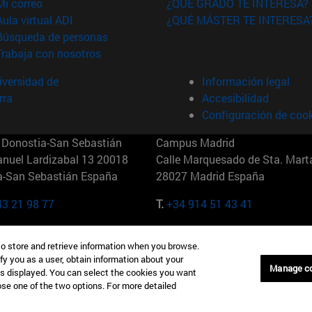
(abre en nueva ventana)
Mi correo
¿QUÉ GRADO TE INTERESA?
(abre en nueva ventana)
Aula virtual ADI
¿QUÉ MÁSTER TE INTERESA
(abre en nueva ventana)
Búsqueda de personas
(abre en nueva ventana)
Trabaja con nosotros
versidad de
Información legal
rra
Accesibilidad
Configuración de coo
Donostia-San Sebastián
Campus Madrid
anuel Lardizabal 13 20018
Calle Marquesado de Sta. Marta
a-San Sebastián España
28027 Madrid España
43 21 98 77
T.
+34 914 51 43 41
Nueva York (IESE)
Campus Munich (IESE)
to store and retrieve information when you browse.
7th St 10019-2201 Nueva York
Maria-Theresia-Straße 15 8167
fy you as a user, obtain information about your
Múnich Alemania
Manage c
is displayed. You can select the cookies you want
oose one of the two options. For more detailed
6 346 8850
T.
+49 89 24209790