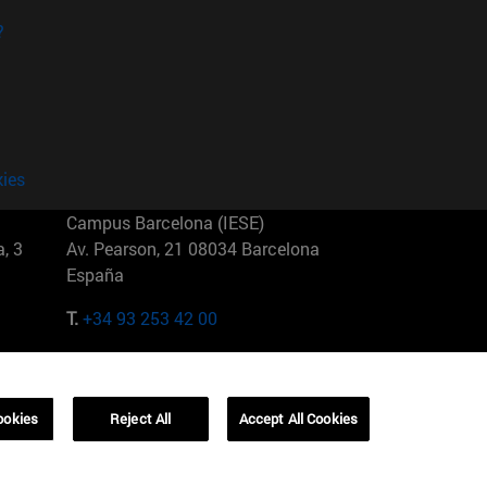
?
kies
Campus Barcelona (IESE)
, 3
Av. Pearson, 21 08034 Barcelona
España
T.
+34 93 253 42 00
Campus Sao Paulo (IESE)
5
Rua Martiniano de Carvalho, 573
01321001 Bela Vista Brasil
ookies
Reject All
Accept All Cookies
T.
+55 11 3177-8300