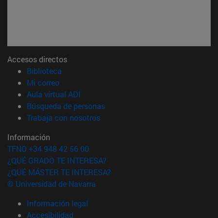
Accesos directos
(abre en nueva ventana)
Biblioteca
(abre en nueva ventana)
Mi correo
(abre en nueva ventana)
Aula virtual ADI
(abre en nueva ventana)
Búsqueda de personas
(abre en nueva ventana)
Trabaja con nosotros
Información
TFNO +34 948 42 56 00
¿QUÉ GRADO TE INTERESA?
¿QUÉ MÁSTER TE INTERESA?
© Universidad de Navarra
Información legal
Accesibilidad