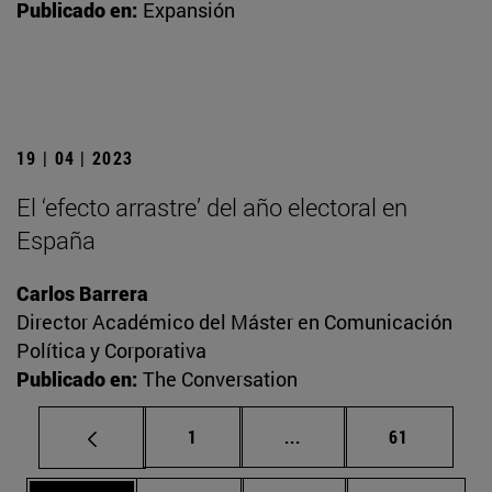
Publicado en:
Expansión
19 | 04 | 2023
El ‘efecto arrastre’ del año electoral en
España
Carlos Barrera
Director Académico del Máster en Comunicación
Política y Corporativa
Publicado en:
The Conversation
Página
Páginas intermedias Us
Página
1
...
61