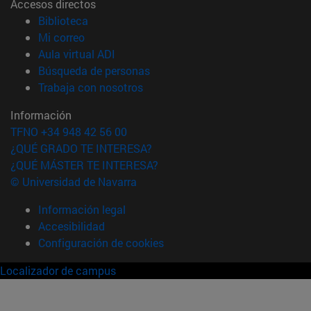
Accesos directos
(abre en nueva ventana)
Biblioteca
(abre en nueva ventana)
Mi correo
(abre en nueva ventana)
Aula virtual ADI
(abre en nueva ventana)
Búsqueda de personas
(abre en nueva ventana)
Trabaja con nosotros
Información
TFNO +34 948 42 56 00
¿QUÉ GRADO TE INTERESA?
¿QUÉ MÁSTER TE INTERESA?
© Universidad de Navarra
Información legal
Accesibilidad
Configuración de cookies
Localizador de campus