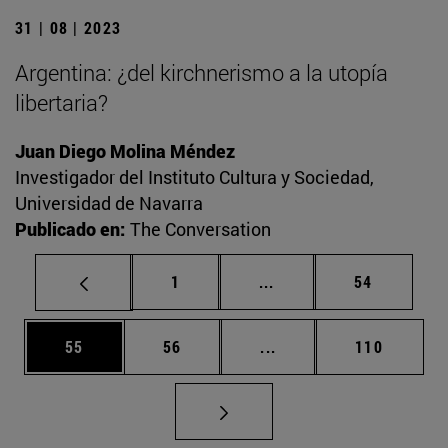
31 | 08 | 2023
Argentina: ¿del kirchnerismo a la utopía
libertaria?
Juan Diego Molina Méndez
Investigador del Instituto Cultura y Sociedad,
Universidad de Navarra
Publicado en:
The Conversation
Página
Páginas intermedias Us
Página
1
...
54
Página
Página
Páginas intermedias U
Página
55
56
...
110