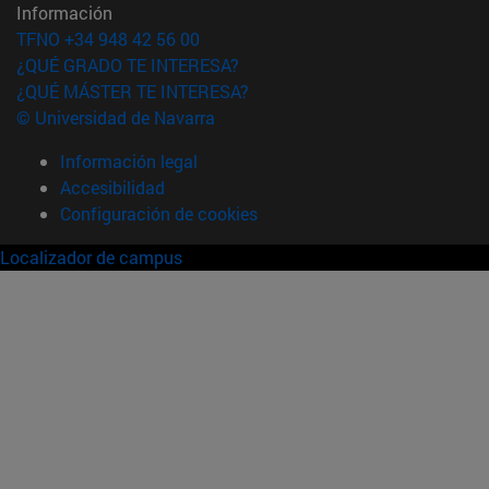
Información
TFNO +34 948 42 56 00
¿QUÉ GRADO TE INTERESA?
¿QUÉ MÁSTER TE INTERESA?
© Universidad de Navarra
Información legal
Accesibilidad
Configuración de cookies
Localizador de campus