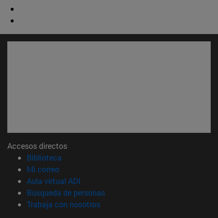
Accesos directos
(abre en nueva ventana)
Biblioteca
(abre en nueva ventana)
Mi correo
(abre en nueva ventana)
Aula virtual ADI
(abre en nueva ventana)
Búsqueda de personas
(abre en nueva ventana)
Trabaja con nosotros