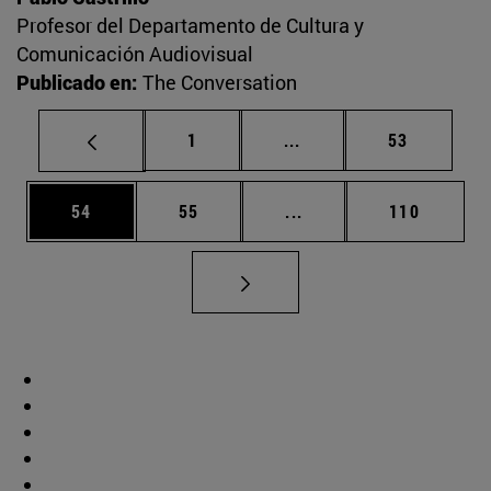
Profesor del Departamento de Cultura y
Comunicación Audiovisual
Publicado en:
The Conversation
Página
Páginas intermedias Us
Página
1
...
53
Página
Página
Páginas intermedias U
Página
54
55
...
110