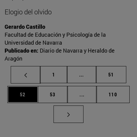
Elogio del olvido
Gerardo Castillo
Facultad de Educación y Psicología de la
Universidad de Navarra
Publicado en:
Diario de Navarra y Heraldo de
Aragón
Página
Páginas intermedias Us
Página
1
...
51
Página
Página
Páginas intermedias U
Página
52
53
...
110