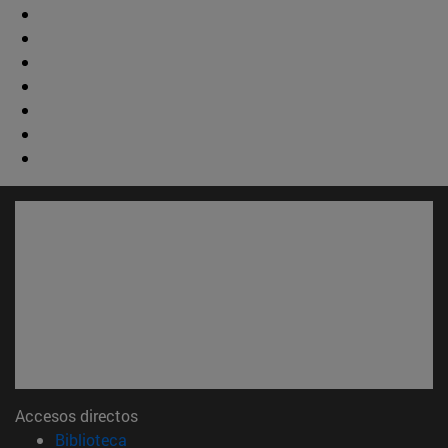
Accesos directos
(abre en nueva ventana)
Biblioteca