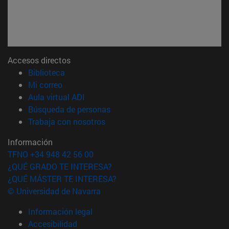
Accesos directos
(abre en nueva ventana)
Biblioteca
(abre en nueva ventana)
Mi correo
(abre en nueva ventana)
Aula virtual ADI
(abre en nueva ventana)
Búsqueda de personas
(abre en nueva ventana)
Trabaja con nosotros
Información
TFNO +34 948 42 56 00
¿QUÉ GRADO TE INTERESA?
¿QUÉ MÁSTER TE INTERESA?
© Universidad de Navarra
Información legal
Accesibilidad