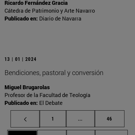
Ricardo Fernández Gracia
Cátedra de Patrimonio y Arte Navarro
Publicado en:
Diario de Navarra
13 | 01 | 2024
Bendiciones, pastoral y conversión
Miguel Brugarolas
Profesor de la Facultad de Teología
Publicado en:
El Debate
Página
Páginas intermedias Us
Página
1
...
46