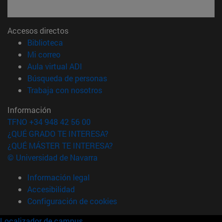
Accesos directos
(abre en nueva ventana)
Biblioteca
(abre en nueva ventana)
Mi correo
(abre en nueva ventana)
Aula virtual ADI
(abre en nueva ventana)
Búsqueda de personas
(abre en nueva ventana)
Trabaja con nosotros
Información
TFNO +34 948 42 56 00
¿QUÉ GRADO TE INTERESA?
¿QUÉ MÁSTER TE INTERESA?
© Universidad de Navarra
Información legal
Accesibilidad
Configuración de cookies
Localizador de campus