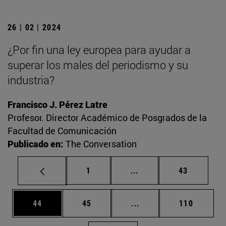
26 | 02 | 2024
¿Por fin una ley europea para ayudar a
superar los males del periodismo y su
industria?
Francisco J. Pérez Latre
Profesor. Director Académico de Posgrados de la
Facultad de Comunicación
Publicado en:
The Conversation
Página
Páginas intermedias Us
Página
1
...
43
Página
Página
Páginas intermedias U
Página
44
45
...
110