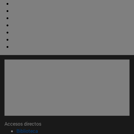
Accesos directos
(abre en nueva ventana)
Biblioteca