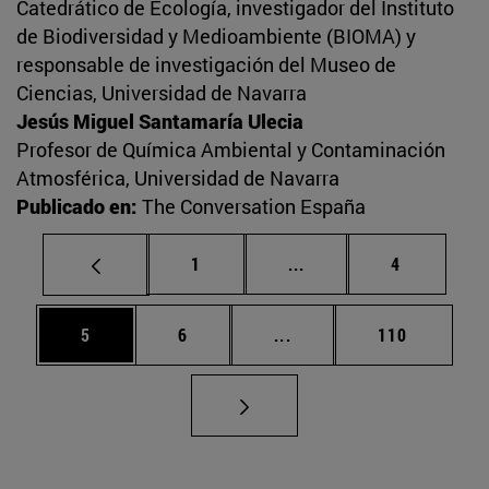
Catedrático de Ecología, investigador del Instituto
de Biodiversidad y Medioambiente (BIOMA) y
responsable de investigación del Museo de
Ciencias, Universidad de Navarra
Jesús Miguel Santamaría Ulecia
Profesor de Química Ambiental y Contaminación
Atmosférica, Universidad de Navarra
Publicado en:
The Conversation España
Página
Páginas intermedias U
Página
1
...
4
Página
Página
Páginas intermedias Use
Página
5
6
...
110