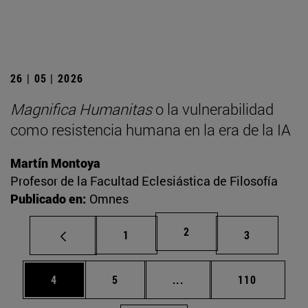
26 | 05 | 2026
Magnifica Humanitas
o la vulnerabilidad
como resistencia humana en la era de la IA
Martín Montoya
Profesor de la Facultad Eclesiástica de Filosofía
Publicado en:
Omnes
Página
2
Página
Página
1
3
Página
Página
Páginas intermedias Use
Página
4
5
...
110