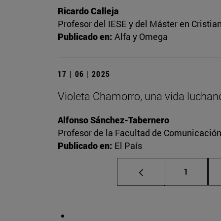
Ricardo Calleja
Profesor del IESE y del Máster en Crist
Publicado en:
Alfa y Omega
17 | 06 | 2025
Violeta Chamorro, una vida luchand
Alfonso Sánchez-Tabernero
Profesor de la Facultad de Comunicació
Publicado en:
El País
Página
1