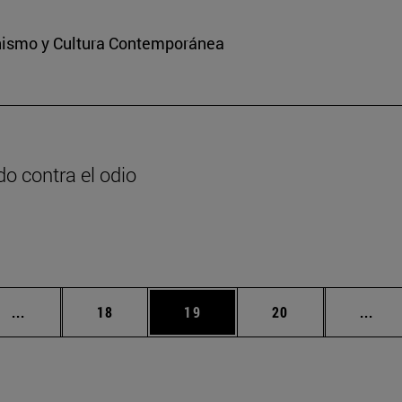
ianismo y Cultura Contemporánea
o contra el odio
n
Páginas intermedias Use TAB para desplazarse.
Página
Página
Página
Pági
...
18
19
20
...