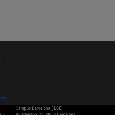
?
kies
Campus Barcelona (IESE)
, 3
Av. Pearson, 21 08034 Barcelona