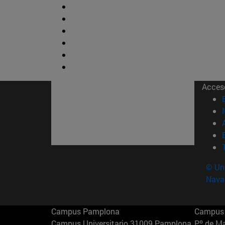
Acces
© Uni
Nava
Campus Pamplona
Campus 
Campus Universitario 31009 Pamplona
Pº de M