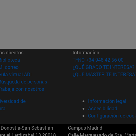
os directos
Información
(abre en nueva ventana)
Biblioteca
TFNO +34 948 42 56 00
(abre en nueva ventana)
Mi correo
¿QUÉ GRADO TE INTERESA?
(abre en nueva ventana)
Aula virtual ADI
¿QUÉ MÁSTER TE INTERESA
(abre en nueva ventana)
Búsqueda de personas
(abre en nueva ventana)
Trabaja con nosotros
versidad de
Información legal
rra
Accesibilidad
Configuración de coo
Donostia-San Sebastián
Campus Madrid
anuel Lardizabal 13 20018
Calle Marquesado de Sta. Marta