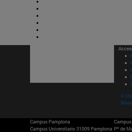
Acces
© Uni
Nava
Campus Pamplona
Campus 
Campus Universitario 31009 Pamplona
Pº de M