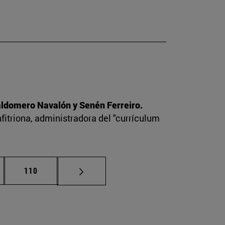
Baldomero Navalón y Senén Ferreiro.
nfitriona, administradora del "currículum
nas intermedias Use TAB para desplazarse.
Página
110