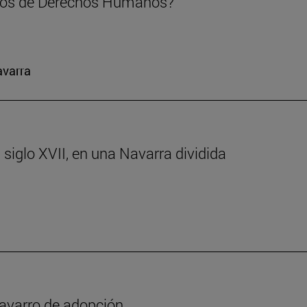
mos de Derechos Humanos?
avarra
 siglo XVII, en una Navarra dividida
y navarro de adopción