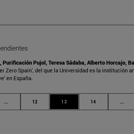
pendientes
, Purificación Pujol, Teresa Sádaba, Alberto Horcajo, 
r Zero Spain', del que la Universidad es la institución a
ve' en España.
Páginas intermedias Use TAB para desplazarse.
Página
Página
Página
Pági
...
12
13
14
...