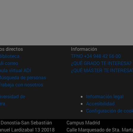
os directos
Información
(abre en nueva ventana)
Biblioteca
TFNO +34 948 42 56 00
(abre en nueva ventana)
Mi correo
¿QUÉ GRADO TE INTERESA?
(abre en nueva ventana)
Aula virtual ADI
¿QUÉ MÁSTER TE INTERESA
(abre en nueva ventana)
Búsqueda de personas
(abre en nueva ventana)
Trabaja con nosotros
versidad de
Información legal
rra
Accesibilidad
Configuración de coo
Donostia-San Sebastián
Campus Madrid
anuel Lardizabal 13 20018
Calle Marquesado de Sta. Marta