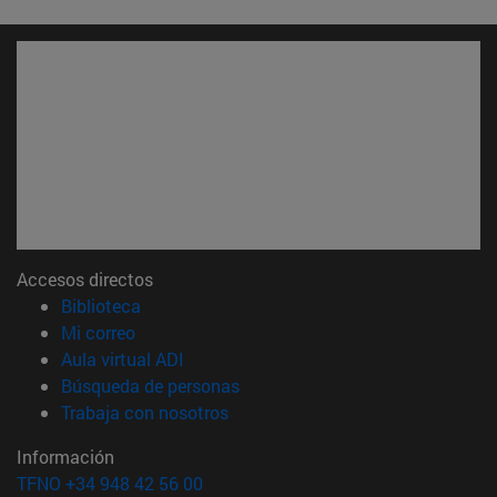
Accesos directos
(abre en nueva ventana)
Biblioteca
(abre en nueva ventana)
Mi correo
(abre en nueva ventana)
Aula virtual ADI
(abre en nueva ventana)
Búsqueda de personas
(abre en nueva ventana)
Trabaja con nosotros
Información
TFNO +34 948 42 56 00