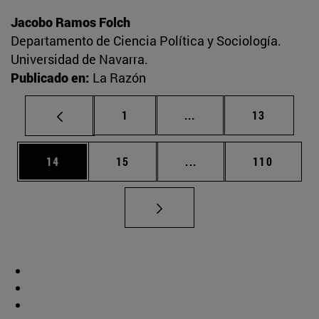
Jacobo Ramos Folch
Departamento de Ciencia Política y Sociología.
Universidad de Navarra.
Publicado en:
La Razón
Página
Páginas intermedias Us
Página
1
...
13
Página
Página
Páginas intermedias U
Página
14
15
...
110