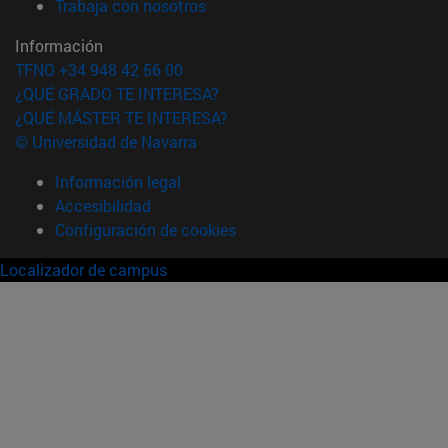
(abre en nueva ventana)
Trabaja con nosotros
Información
TFNO +34 948 42 56 00
¿QUÉ GRADO TE INTERESA?
¿QUÉ MÁSTER TE INTERESA?
© Universidad de Navarra
Información legal
Accesibilidad
Configuración de cookies
Localizador de campus