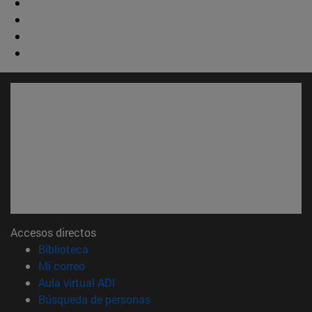
Accesos directos
(abre en nueva ventana)
Biblioteca
(abre en nueva ventana)
Mi correo
(abre en nueva ventana)
Aula virtual ADI
(abre en nueva ventana)
Búsqueda de personas