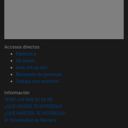
Accesos directos
(abre en nueva ventana)
Biblioteca
(abre en nueva ventana)
Mi correo
(abre en nueva ventana)
Aula virtual ADI
(abre en nueva ventana)
Búsqueda de personas
(abre en nueva ventana)
Trabaja con nosotros
Información
TFNO +34 948 42 56 00
¿QUÉ GRADO TE INTERESA?
¿QUÉ MÁSTER TE INTERESA?
© Universidad de Navarra