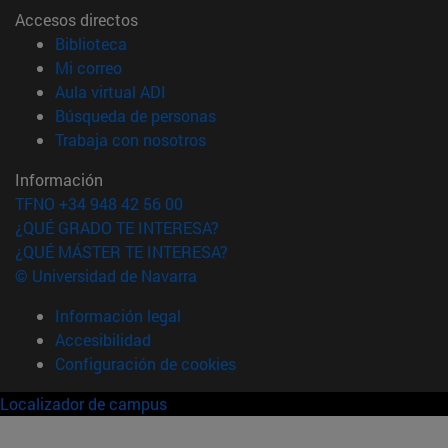
Accesos directos
(abre en nueva ventana)
Biblioteca
(abre en nueva ventana)
Mi correo
(abre en nueva ventana)
Aula virtual ADI
(abre en nueva ventana)
Búsqueda de personas
(abre en nueva ventana)
Trabaja con nosotros
Información
TFNO +34 948 42 56 00
¿QUÉ GRADO TE INTERESA?
¿QUÉ MÁSTER TE INTERESA?
© Universidad de Navarra
Información legal
Accesibilidad
Configuración de cookies
Localizador de campus