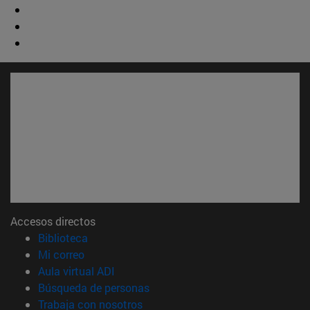
Accesos directos
(abre en nueva ventana)
Biblioteca
(abre en nueva ventana)
Mi correo
(abre en nueva ventana)
Aula virtual ADI
(abre en nueva ventana)
Búsqueda de personas
(abre en nueva ventana)
Trabaja con nosotros