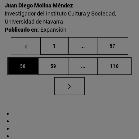
Juan Diego Molina Méndez
Investigador del Instituto Cultura y Sociedad,
Universidad de Navarra
Publicado en:
Expansión
Página
Páginas intermedias Us
Página
1
...
57
Página
Página
Páginas intermedias U
Página
58
59
...
110