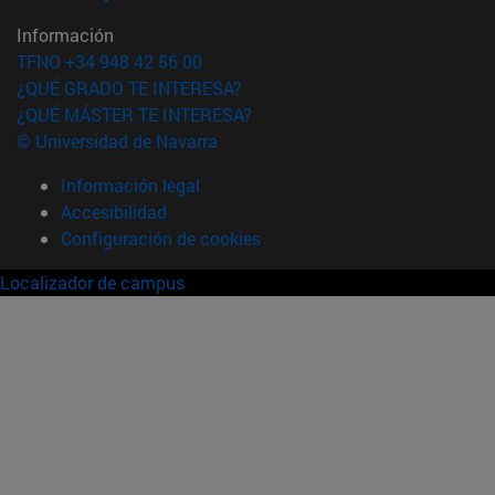
Información
TFNO +34 948 42 56 00
¿QUÉ GRADO TE INTERESA?
¿QUÉ MÁSTER TE INTERESA?
© Universidad de Navarra
Información legal
Accesibilidad
Configuración de cookies
Localizador de campus