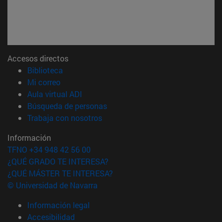
Accesos directos
(abre en nueva ventana)
Biblioteca
(abre en nueva ventana)
Mi correo
(abre en nueva ventana)
Aula virtual ADI
(abre en nueva ventana)
Búsqueda de personas
(abre en nueva ventana)
Trabaja con nosotros
Información
TFNO +34 948 42 56 00
¿QUÉ GRADO TE INTERESA?
¿QUÉ MÁSTER TE INTERESA?
© Universidad de Navarra
Información legal
Accesibilidad