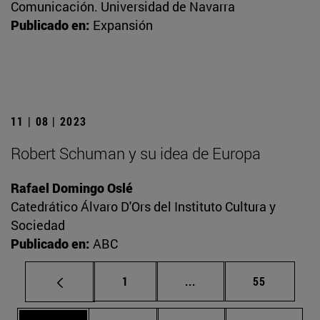
Comunicación. Universidad de Navarra
Publicado en:
Expansión
11 | 08 | 2023
Robert Schuman y su idea de Europa
Rafael Domingo Oslé
Catedrático Álvaro D'Ors del Instituto Cultura y
Sociedad
Publicado en:
ABC
Página
Páginas intermedias Us
Página
1
...
55