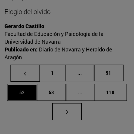
Elogio del olvido
Gerardo Castillo
Facultad de Educación y Psicología de la
Universidad de Navarra
Publicado en:
Diario de Navarra y Heraldo de
Aragón
Página
Páginas intermedias Us
Página
1
...
51
Página
Página
Páginas intermedias U
Página
52
53
...
110