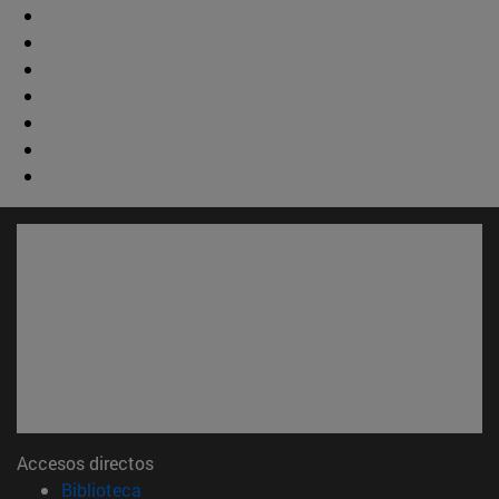
Accesos directos
(abre en nueva ventana)
Biblioteca