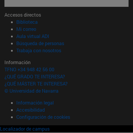
Accesos directos
(abre en nueva ventana)
Biblioteca
(abre en nueva ventana)
Mi correo
(abre en nueva ventana)
Aula virtual ADI
(abre en nueva ventana)
Búsqueda de personas
(abre en nueva ventana)
Trabaja con nosotros
Información
TFNO +34 948 42 56 00
¿QUÉ GRADO TE INTERESA?
¿QUÉ MÁSTER TE INTERESA?
© Universidad de Navarra
Información legal
Accesibilidad
Configuración de cookies
Localizador de campus