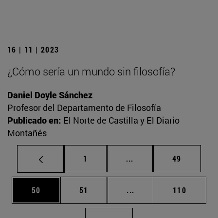
16 | 11 | 2023
¿Cómo sería un mundo sin filosofía?
Daniel Doyle Sánchez
Profesor del Departamento de Filosofía
Publicado en:
El Norte de Castilla y El Diario
Montañés
Página
Páginas intermedias Us
Página
1
...
49
Página
Página
Páginas intermedias U
Página
50
51
...
110