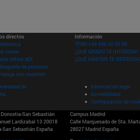
os directos
Información
(abre en nueva ventana)
Biblioteca
TFNO +34 948 42 56 00
(abre en nueva ventana)
Mi correo
¿QUÉ GRADO TE INTERESA?
(abre en nueva ventana)
Aula virtual ADI
¿QUÉ MÁSTER TE INTERESA
(abre en nueva ventana)
Búsqueda de personas
(abre en nueva ventana)
Trabaja con nosotros
versidad de
Información legal
rra
Accesibilidad
Configuración de coo
Donostia-San Sebastián
Campus Madrid
anuel Lardizabal 13 20018
Calle Marquesado de Sta. Marta
a-San Sebastián España
28027 Madrid España