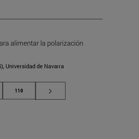
ara alimentar la polarización
CS), Universidad de Navarra
nas intermedias Use TAB para desplazarse.
Página
110