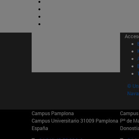
Acces
© Uni
Nava
Campus Pamplona
Campus 
Campus Universitario 31009 Pamplona
Pº de M
España
Donosti