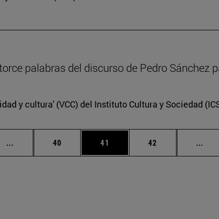
catorce palabras del discurso de Pedro Sánchez p
idad y cultura' (VCC) del Instituto Cultura y Sociedad (I
Páginas intermedias Use TAB para desplazarse.
Página
Página
Página
Pági
...
40
41
42
...