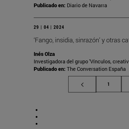
Publicado en:
Diario de Navarra
29 | 04 | 2024
‘Fango, insidia, sinrazón’ y otras 
Inés Olza
Investigadora del grupo 'Vínculos, creativ
Publicado en:
The Conversation España
Página
1