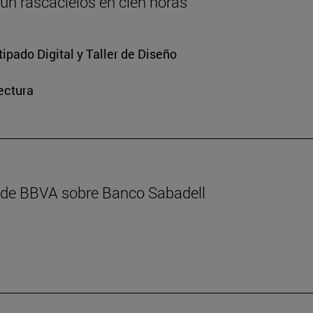
 un rascacielos en cien horas
ipado Digital y Taller de Diseño
ectura
l de BBVA sobre Banco Sabadell