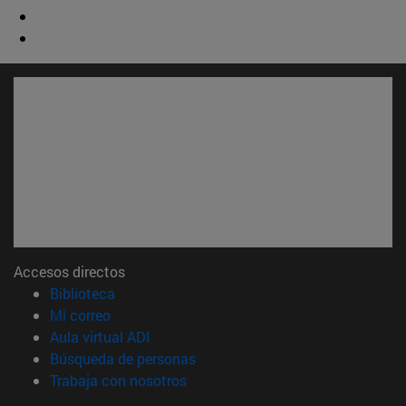
Accesos directos
(abre en nueva ventana)
Biblioteca
(abre en nueva ventana)
Mi correo
(abre en nueva ventana)
Aula virtual ADI
(abre en nueva ventana)
Búsqueda de personas
(abre en nueva ventana)
Trabaja con nosotros