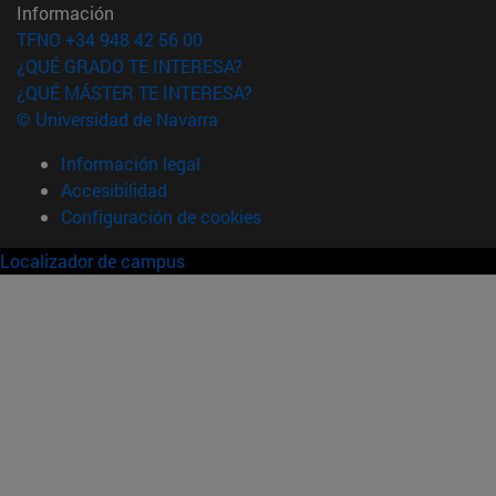
Información
TFNO +34 948 42 56 00
¿QUÉ GRADO TE INTERESA?
¿QUÉ MÁSTER TE INTERESA?
© Universidad de Navarra
Información legal
Accesibilidad
Configuración de cookies
Localizador de campus