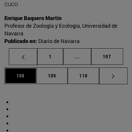
cuco
Enrique Baquero Martin
Profesor de Zoología y Ecología, Universidad de
Navarra
Publicado en:
Diario de Navarra
Página
Páginas intermedias Us
Página
1
...
107
Página
Página
Página
108
109
110