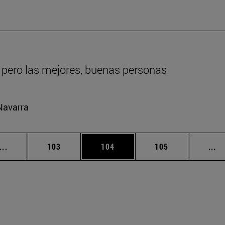
 pero las mejores, buenas personas
Navarra
Páginas intermedias Use TAB para desplazarse.
Página
Página
Página
Pá
...
103
104
105
...