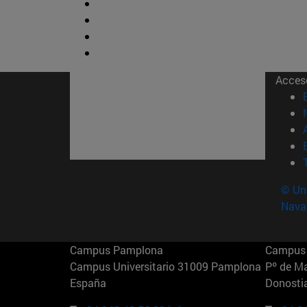
Acces
© Uni
Nava
Campus Pamplona
Campus 
Campus Universitario 31009 Pamplona
Pº de M
España
Donosti