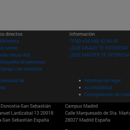
os directos
Información
(abre en nueva ventana)
Biblioteca
TFNO +34 948 42 56 00
(abre en nueva ventana)
Mi correo
¿QUÉ GRADO TE INTERESA?
(abre en nueva ventana)
Aula virtual ADI
¿QUÉ MÁSTER TE INTERESA
(abre en nueva ventana)
Búsqueda de personas
(abre en nueva ventana)
Trabaja con nosotros
versidad de
Información legal
rra
Accesibilidad
Configuración de coo
Donostia-San Sebastián
Campus Madrid
anuel Lardizabal 13 20018
Calle Marquesado de Sta. Marta
a-San Sebastián España
28027 Madrid España