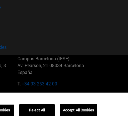
?
kies
Campus Barcelona (IESE)
, 3
Av. Pearson, 21 08034 Barcelona
España
T.
+34 93 253 42 00
Campus Sao Paulo (IESE)
5
Rua Martiniano de Carvalho, 573
01321001 Bela Vista Brasil
ookies
Reject All
Accept All Cookies
T.
+55 11 3177-8300