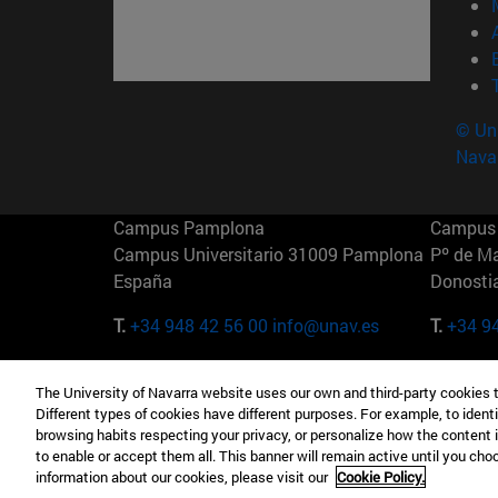
© Uni
Nava
Campus Pamplona
Campus 
Campus Universitario 31009 Pamplona
Pº de M
España
Donosti
T.
+34 948 42 56 00
info@unav.es
T.
+34 9
Campus Madrid (IESE)
Campus 
The University of Navarra website uses our own and third-party cookies 
Camino del Cerro Águila 3 28023
165 W 5
Different types of cookies have different purposes. For example, to identi
Madrid España
EE.UU
browsing habits respecting your privacy, or personalize how the content 
to enable or accept them all. This banner will remain active until you ch
T.
+34 912 11 30 00
T.
+1 64
information about our cookies, please visit our
Cookie Policy.