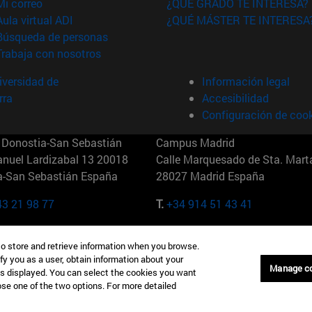
(abre en nueva ventana)
Mi correo
¿QUÉ GRADO TE INTERESA?
(abre en nueva ventana)
Aula virtual ADI
¿QUÉ MÁSTER TE INTERESA
(abre en nueva ventana)
Búsqueda de personas
(abre en nueva ventana)
Trabaja con nosotros
versidad de
Información legal
rra
Accesibilidad
Configuración de coo
Donostia-San Sebastián
Campus Madrid
anuel Lardizabal 13 20018
Calle Marquesado de Sta. Marta
a-San Sebastián España
28027 Madrid España
43 21 98 77
T.
+34 914 51 43 41
Nueva York (IESE)
Campus Munich (IESE)
to store and retrieve information when you browse.
7th St 10019-2201 Nueva York
Maria-Theresia-Straße 15 8167
fy you as a user, obtain information about your
Múnich Alemania
Manage c
is displayed. You can select the cookies you want
oose one of the two options. For more detailed
6 346 8850
T.
+49 89 24209790