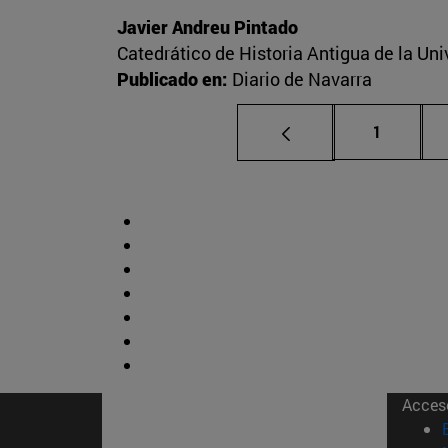
Javier Andreu Pintado
Catedrático de Historia Antigua de la Un
Publicado en:
Diario de Navarra
Página
1
Acces