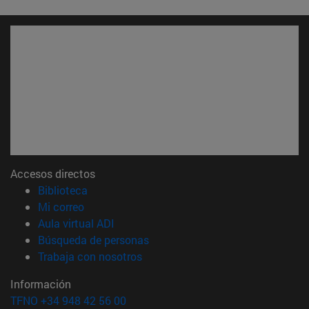
Accesos directos
(abre en nueva ventana)
Biblioteca
(abre en nueva ventana)
Mi correo
(abre en nueva ventana)
Aula virtual ADI
(abre en nueva ventana)
Búsqueda de personas
(abre en nueva ventana)
Trabaja con nosotros
Información
TFNO +34 948 42 56 00