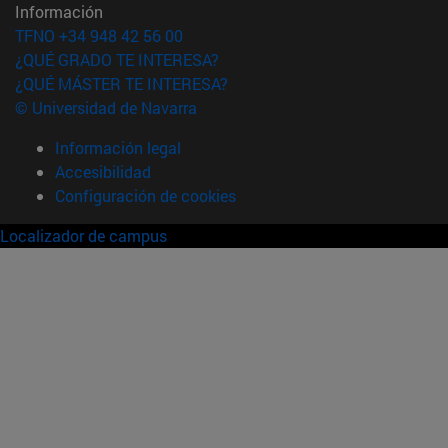
Información
TFNO +34 948 42 56 00
¿QUÉ GRADO TE INTERESA?
¿QUÉ MÁSTER TE INTERESA?
© Universidad de Navarra
Información legal
Accesibilidad
Configuración de cookies
Localizador de campus