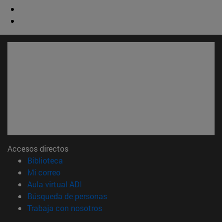
Accesos directos
(abre en nueva ventana)
Biblioteca
(abre en nueva ventana)
Mi correo
(abre en nueva ventana)
Aula virtual ADI
(abre en nueva ventana)
Búsqueda de personas
(abre en nueva ventana)
Trabaja con nosotros