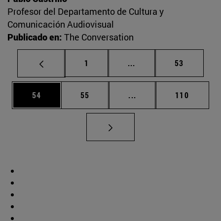
Profesor del Departamento de Cultura y
Comunicación Audiovisual
Publicado en:
The Conversation
Página
Páginas intermedias Us
Página
1
...
53
Página
Página
Páginas intermedias U
Página
54
55
...
110