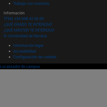
(abre en nueva ventana)
Trabaja con nosotros
Información
TFNO +34 948 42 56 00
¿QUÉ GRADO TE INTERESA?
¿QUÉ MÁSTER TE INTERESA?
© Universidad de Navarra
Información legal
Accesibilidad
Configuración de cookies
Localizador de campus