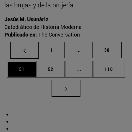
las brujas y de la brujería
Jesús M. Usunáriz
Catedrático de Historia Moderna
Publicado en:
The Conversation
Página
Páginas intermedias Us
Página
1
...
50
Página
Página
Páginas intermedias U
Página
51
52
...
110