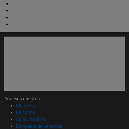
Accesos directos
(abre en nueva ventana)
Biblioteca
(abre en nueva ventana)
Mi correo
(abre en nueva ventana)
Aula virtual ADI
(abre en nueva ventana)
Búsqueda de personas