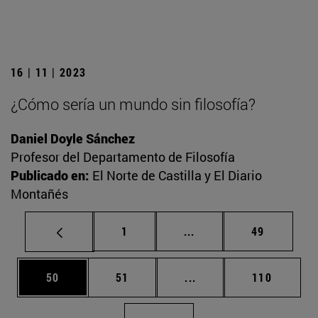
16 | 11 | 2023
¿Cómo sería un mundo sin filosofía?
Daniel Doyle Sánchez
Profesor del Departamento de Filosofía
Publicado en:
El Norte de Castilla y El Diario
Montañés
Página
Páginas intermedias Us
Página
1
...
49
Página
Página
Páginas intermedias U
Página
50
51
...
110