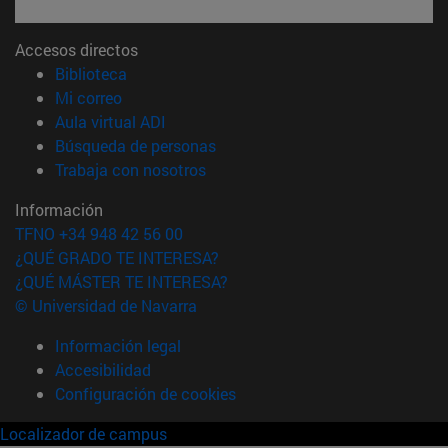
Accesos directos
(abre en nueva ventana)
Biblioteca
(abre en nueva ventana)
Mi correo
(abre en nueva ventana)
Aula virtual ADI
(abre en nueva ventana)
Búsqueda de personas
(abre en nueva ventana)
Trabaja con nosotros
Información
TFNO +34 948 42 56 00
¿QUÉ GRADO TE INTERESA?
¿QUÉ MÁSTER TE INTERESA?
© Universidad de Navarra
Información legal
Accesibilidad
Configuración de cookies
Localizador de campus