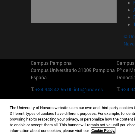
© Uni
Nava
Campus Pamplona
Campus 
Campus Universitario 31009 Pamplona
Pº de M
España
Donosti
T.
+34 948 42 56 00
info@unav.es
T.
+34 9
Campus Madrid (IESE)
Campus 
The University of Navarra website uses our own and third-party cookies 
Camino del Cerro Águila 3 28023
165 W 5
Different types of cookies have different purposes. For example, to identi
Madrid España
EE.UU
browsing habits respecting your privacy, or personalize how the content 
to enable or accept them all. This banner will remain active until you ch
T.
+34 912 11 30 00
T.
+1 64
information about our cookies, please visit our
Cookie Policy.