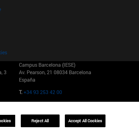
?
kies
Campus Barcelona (IESE)
, 3
Av. Pearson, 21 08034 Barcelona
España
T.
+34 93 253 42 00
Campus Sao Paulo (IESE)
5
Rua Martiniano de Carvalho, 573
01321001 Bela Vista Brasil
ookies
Reject All
Accept All Cookies
T.
+55 11 3177-8300