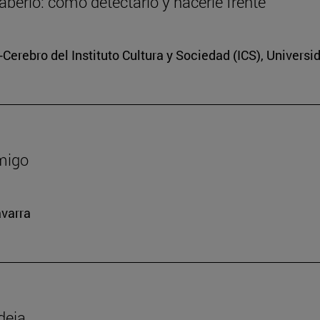
berlo: cómo detectarlo y hacerle frente
Cerebro del Instituto Cultura y Sociedad (ICS), Universi
amigo
avarra
deja