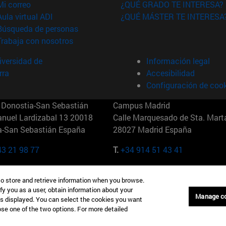
(abre en nueva ventana)
Mi correo
¿QUÉ GRADO TE INTERESA?
(abre en nueva ventana)
Aula virtual ADI
¿QUÉ MÁSTER TE INTERESA
(abre en nueva ventana)
Búsqueda de personas
(abre en nueva ventana)
Trabaja con nosotros
versidad de
Información legal
rra
Accesibilidad
Configuración de coo
Donostia-San Sebastián
Campus Madrid
anuel Lardizabal 13 20018
Calle Marquesado de Sta. Marta
a-San Sebastián España
28027 Madrid España
43 21 98 77
T.
+34 914 51 43 41
Nueva York (IESE)
Campus Munich (IESE)
to store and retrieve information when you browse.
7th St 10019-2201 Nueva York
Maria-Theresia-Straße 15 8167
fy you as a user, obtain information about your
Múnich Alemania
Manage c
is displayed. You can select the cookies you want
oose one of the two options. For more detailed
6 346 8850
T.
+49 89 24209790