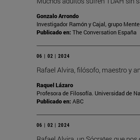
Muchos adultos sufren TDAH sin sa
Gonzalo Arrondo
Investigador Ramón y Cajal, grupo Mente-
Publicado en:
The Conversation España
06 | 02 | 2024
Rafael Alvira, filósofo, maestro y 
Raquel Lázaro
Profesora de Filosofía. Universidad de N
Publicado en:
ABC
06 | 02 | 2024
Rafael Alvira, un Sócrates que nos 