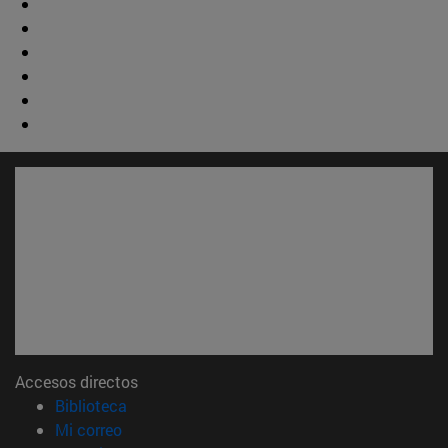
Accesos directos
(abre en nueva ventana)
Biblioteca
(abre en nueva ventana)
Mi correo