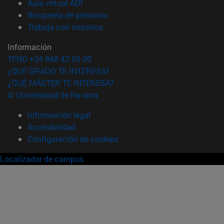
(abre en nueva ventana)
Aula virtual ADI
(abre en nueva ventana)
Búsqueda de personas
(abre en nueva ventana)
Trabaja con nosotros
Información
TFNO +34 948 42 56 00
¿QUÉ GRADO TE INTERESA?
¿QUÉ MÁSTER TE INTERESA?
© Universidad de Navarra
Información legal
Accesibilidad
Configuración de cookies
Localizador de campus