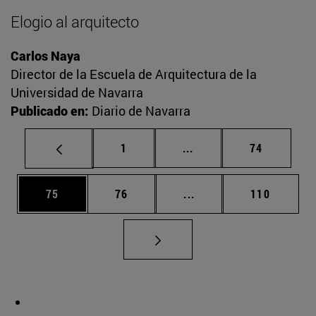
Elogio al arquitecto
Carlos Naya
Director de la Escuela de Arquitectura de la
Universidad de Navarra
Publicado en:
Diario de Navarra
Página
Páginas intermedias Us
Página
1
...
74
Página
Página
Páginas intermedias U
Página
75
76
...
110