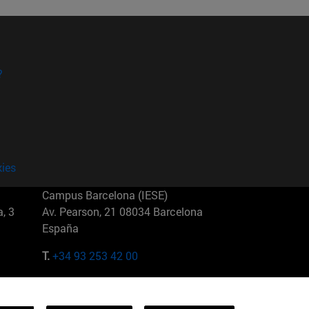
?
kies
Campus Barcelona (IESE)
, 3
Av. Pearson, 21 08034 Barcelona
España
T.
+34 93 253 42 00
Campus Sao Paulo (IESE)
5
Rua Martiniano de Carvalho, 573