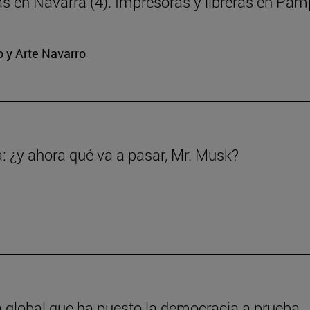
ras en Navarra (4). Impresoras y libreras en Pa
o y Arte Navarro
a: ¿y ahora qué va a pasar, Mr. Musk?
a global que ha puesto la democracia a prueba