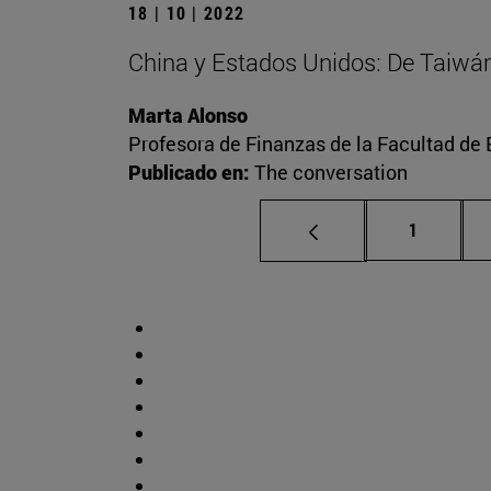
18 | 10 | 2022
China y Estados Unidos: De Taiwán a
Marta Alonso
Profesora de Finanzas de la Facultad d
Publicado en:
The conversation
Página
1