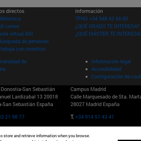
os directos
Información
(abre en nueva ventana)
Biblioteca
TFNO +34 948 42 56 00
(abre en nueva ventana)
Mi correo
¿QUÉ GRADO TE INTERESA?
(abre en nueva ventana)
Aula virtual ADI
¿QUÉ MÁSTER TE INTERESA
(abre en nueva ventana)
Búsqueda de personas
(abre en nueva ventana)
Trabaja con nosotros
versidad de
Información legal
rra
Accesibilidad
Configuración de coo
Donostia-San Sebastián
Campus Madrid
anuel Lardizabal 13 20018
Calle Marquesado de Sta. Marta
a-San Sebastián España
28027 Madrid España
43 21 98 77
T.
+34 914 51 43 41
Nueva York (IESE)
Campus Munich (IESE)
to store and retrieve information when you browse.
7th St 10019-2201 Nueva York
Maria-Theresia-Straße 15 8167