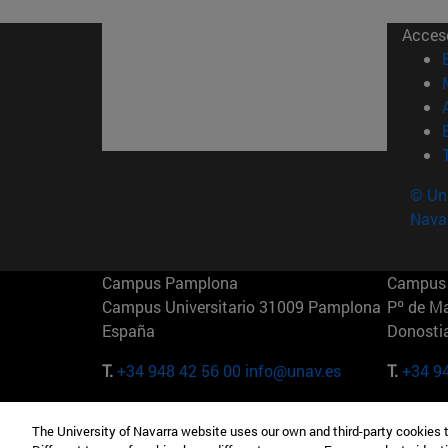
Acces
© Uni
Nava
Campus Pamplona
Campus 
Campus Universitario 31009 Pamplona
Pº de M
España
Donosti
T.
+34 948 42 56 00
info@unav.es
T.
+34 9
Campus Madrid (IESE)
Campus 
The University of Navarra website uses our own and third-party cookies 
Camino del Cerro Águila 3 28023
165 W 5