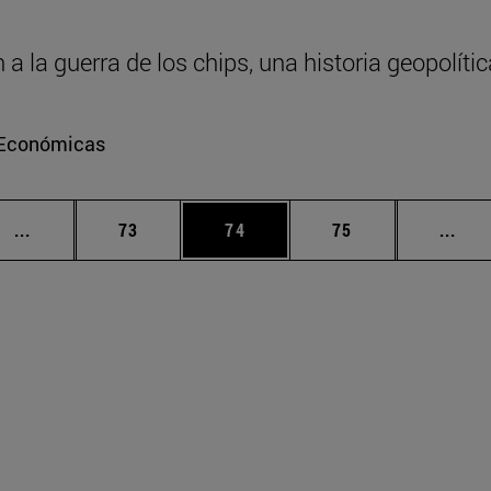
 la guerra de los chips, una historia geopolític
e Económicas
Páginas intermedias Use TAB para desplazarse.
Página
Página
Página
Pági
...
73
74
75
...