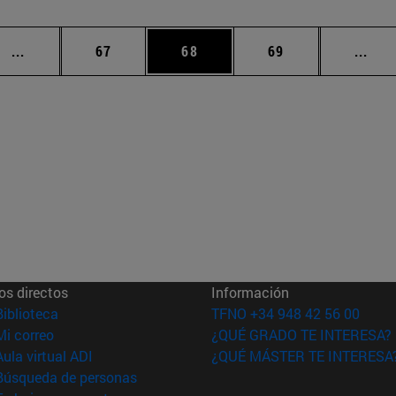
Páginas intermedias Use TAB para desplazarse.
Página
Página
Página
Pági
...
67
68
69
...
os directos
Información
(abre en nueva ventana)
Biblioteca
TFNO +34 948 42 56 00
(abre en nueva ventana)
Mi correo
¿QUÉ GRADO TE INTERESA?
(abre en nueva ventana)
Aula virtual ADI
¿QUÉ MÁSTER TE INTERESA
(abre en nueva ventana)
Búsqueda de personas