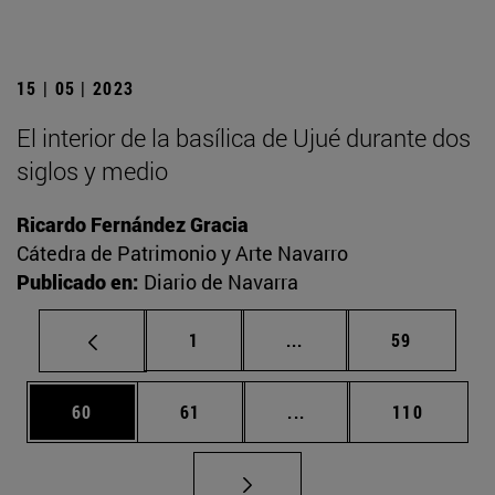
15 | 05 | 2023
El interior de la basílica de Ujué durante dos
siglos y medio
Ricardo Fernández Gracia
Cátedra de Patrimonio y Arte Navarro
Publicado en:
Diario de Navarra
Página
Páginas intermedias Us
Página
1
...
59
Página
Página
Páginas intermedias U
Página
60
61
...
110