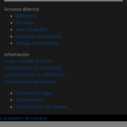
Accesos directos
(abre en nueva ventana)
Biblioteca
(abre en nueva ventana)
Mi correo
(abre en nueva ventana)
Aula virtual ADI
(abre en nueva ventana)
Búsqueda de personas
(abre en nueva ventana)
Trabaja con nosotros
Información
TFNO +34 948 42 56 00
¿QUÉ GRADO TE INTERESA?
¿QUÉ MÁSTER TE INTERESA?
© Universidad de Navarra
Información legal
Accesibilidad
Configuración de cookies
Localizador de campus