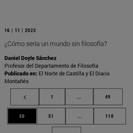
16 | 11 | 2023
¿Cómo sería un mundo sin filosofía?
Daniel Doyle Sánchez
Profesor del Departamento de Filosofía
Publicado en:
El Norte de Castilla y El Diario
Montañés
Página
Páginas intermedias Us
Página
1
...
49
Página
Página
Páginas intermedias U
Página
50
51
...
110