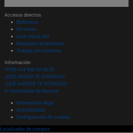
Accesos directos
(abre en nueva ventana)
Biblioteca
(abre en nueva ventana)
Mi correo
(abre en nueva ventana)
Aula virtual ADI
(abre en nueva ventana)
Búsqueda de personas
(abre en nueva ventana)
Trabaja con nosotros
Información
TFNO +34 948 42 56 00
¿QUÉ GRADO TE INTERESA?
¿QUÉ MÁSTER TE INTERESA?
© Universidad de Navarra
Información legal
Accesibilidad
Configuración de cookies
Localizador de campus