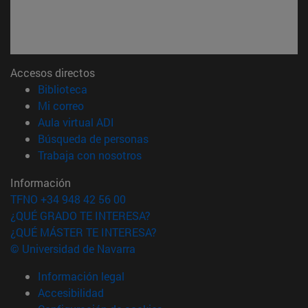
Accesos directos
(abre en nueva ventana)
Biblioteca
(abre en nueva ventana)
Mi correo
(abre en nueva ventana)
Aula virtual ADI
(abre en nueva ventana)
Búsqueda de personas
(abre en nueva ventana)
Trabaja con nosotros
Información
TFNO +34 948 42 56 00
¿QUÉ GRADO TE INTERESA?
¿QUÉ MÁSTER TE INTERESA?
© Universidad de Navarra
Información legal
Accesibilidad