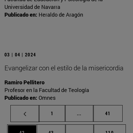
Universidad de Navarra
Publicado en:
Heraldo de Aragón
03 | 04 | 2024
Evangelizar con el estilo de la misericordia
Ramiro Pellitero
Profesor en la Facultad de Teología
Publicado en:
Omnes
Página
Páginas intermedias Us
Página
1
...
41
Página
Página
Páginas intermedias U
Página
42
43
...
110