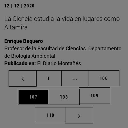
12 | 12 | 2020
La Ciencia estudia la vida en lugares como
Altamira
Enrique Baquero
Profesor de la Facultad de Ciencias. Departamento
de Biología Ambiental
Publicado en:
El Diario Montañés
Página
Páginas intermedias Us
Página
1
...
106
Página
109
Página
Página
107
108
Página
110