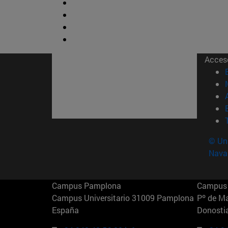
Acces
© Uni
Nava
Campus Pamplona
Campus 
Campus Universitario 31009 Pamplona
Pº de M
España
Donosti