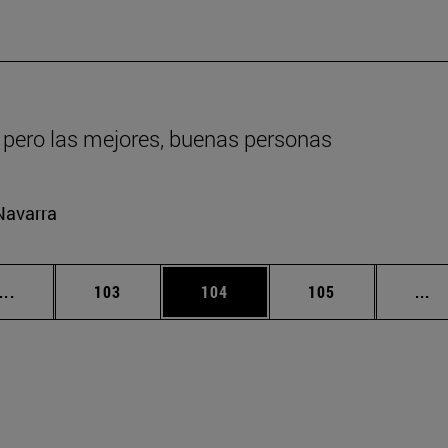
 pero las mejores, buenas personas
Navarra
Páginas intermedias Use TAB para desplazarse.
Página
Página
Página
Pá
...
103
104
105
...