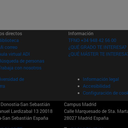
os directos
Información
(abre en nueva ventana)
Biblioteca
TFNO +34 948 42 56 00
(abre en nueva ventana)
Mi correo
¿QUÉ GRADO TE INTERESA?
(abre en nueva ventana)
Aula virtual ADI
¿QUÉ MÁSTER TE INTERESA
(abre en nueva ventana)
Búsqueda de personas
(abre en nueva ventana)
Trabaja con nosotros
versidad de
Información legal
rra
Accesibilidad
Configuración de coo
Donostia-San Sebastián
Campus Madrid
anuel Lardizabal 13 20018
Calle Marquesado de Sta. Marta
a-San Sebastián España
28027 Madrid España