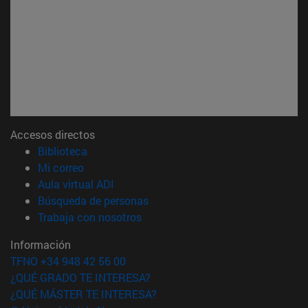
Accesos directos
(abre en nueva ventana)
Biblioteca
(abre en nueva ventana)
Mi correo
(abre en nueva ventana)
Aula virtual ADI
(abre en nueva ventana)
Búsqueda de personas
(abre en nueva ventana)
Trabaja con nosotros
Información
TFNO +34 948 42 56 00
¿QUÉ GRADO TE INTERESA?
¿QUÉ MÁSTER TE INTERESA?