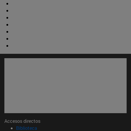
Accesos directos
(abre en nueva ventana)
Biblioteca