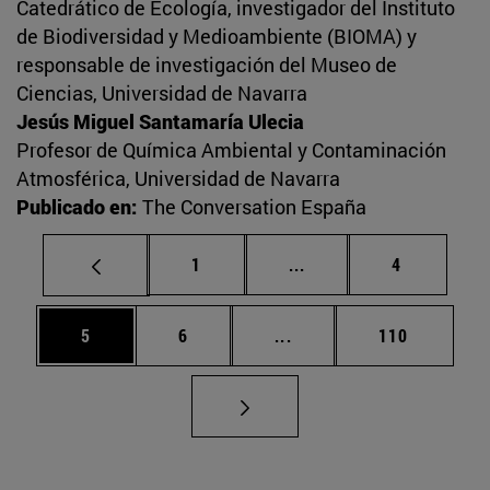
Catedrático de Ecología, investigador del Instituto
de Biodiversidad y Medioambiente (BIOMA) y
responsable de investigación del Museo de
Ciencias, Universidad de Navarra
Jesús Miguel Santamaría Ulecia
Profesor de Química Ambiental y Contaminación
Atmosférica, Universidad de Navarra
Publicado en:
The Conversation España
Página
Páginas intermedias U
Página
1
...
4
Página
Página
Páginas intermedias Use
Página
5
6
...
110