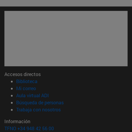
Accesos directos
(abre en nueva ventana)
Biblioteca
(abre en nueva ventana)
Mi correo
(abre en nueva ventana)
Aula virtual ADI
(abre en nueva ventana)
Búsqueda de personas
(abre en nueva ventana)
Trabaja con nosotros
Información
TFNO +34 948 42 56 00